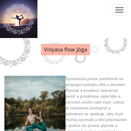
Toggl
naviga
Vinyasa flow jóga
Dynamická praxe zaměřená na
propojení pohybu těla s dechem.
Plynulé a kreativní sekvence
posílí a protáhnou vaše tělo a
zároveň uvolní vaši mysl. Lekce
je vystavena postupně a
sekvence se opakuje, aby mysl
mohla zpomalit a tělo přecházelo
z pozice do pozice plynule a