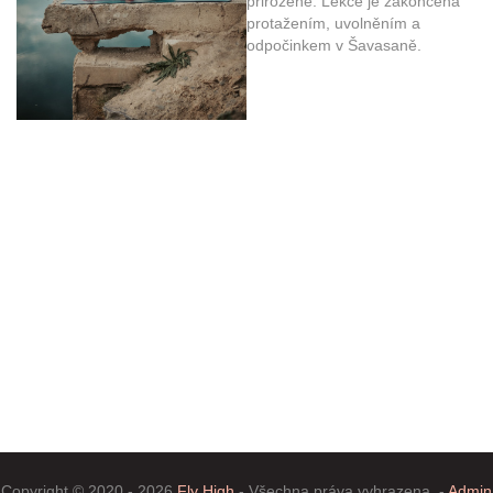
přirozeně. Lekce je zakončena
protažením, uvolněním a
odpočinkem v Šavasaně.
Copyright © 2020 - 2026
Fly High
- Všechna práva vyhrazena. -
Admin