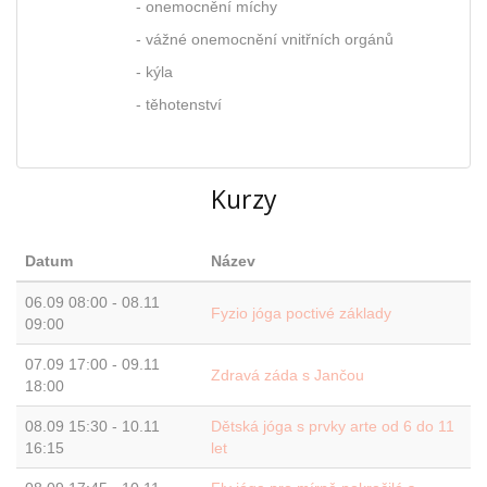
- onemocnění míchy
- vážné onemocnění vnitřních orgánů
- kýla
- těhotenství
Kurzy
Datum
Název
06.09 08:00
-
08.11
Fyzio jóga poctivé základy
09:00
07.09 17:00
-
09.11
Zdravá záda s Jančou
18:00
08.09 15:30
-
10.11
Dětská jóga s prvky arte od 6 do 11
16:15
let