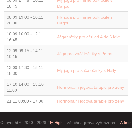
08.09 17:45
-
10.11
Fly jóga pro mírně pokročilé s
18:45
Darjou
08.09 19:00
-
10.11
Fly jóga pro mírně pokročilé s
20:00
Darjou
10.09 16:00
-
12.11
Jógahrátky pro děti od 4 do 6 lekt
16:45
12.09 09:15
-
14.11
Jóga pro začátečníky s Petrou
10:15
13.09 17:30
-
15.11
Fly jóga pro začátečníky s Nelly
18:30
17.10 14:00
-
18.10
Hormonální jógová terapie pro ženy
11:00
21.11
09:00
-
17:00
Hormonální jógová terapie pro ženy
Copyright © 2020 - 2026
Fly High
- Všechna práva vyhrazena. -
Admin