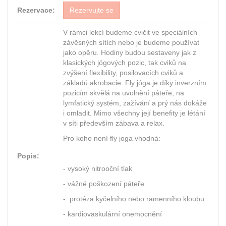
Rezervace:
Rezervujte se
V rámci lekcí budeme cvičit ve speciálních
závěsných sítích nebo je budeme používat
jako opěru. Hodiny budou sestaveny jak z
klasických jógových pozic, tak cviků na
zvýšení flexibility, posilovacích cviků a
základů akrobacie. Fly jóga je díky inverzním
pozicím skvělá na uvolnění páteře, na
lymfatický systém, zažívání a prý nás dokáže
i omladit. Mimo všechny její benefity je létání
v síti především zábava a relax.
Pro koho není fly joga vhodná:
Popis:
- vysoký nitrooční tlak
- vážné poškození páteře
- protéza kyčelního nebo ramenního kloubu
- kardiovaskulární onemocnění