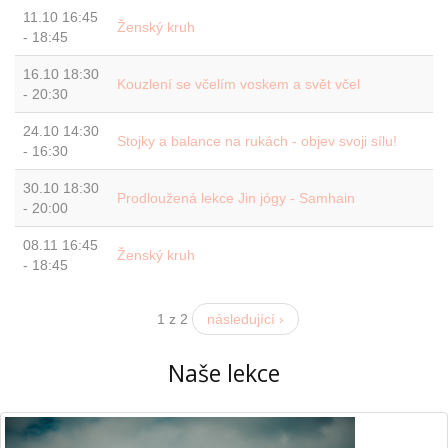
11.10
16:45
Ženský kruh
-
18:45
16.10
18:30
Kouzlení se včelím voskem a svět včel
-
20:30
24.10
14:30
Stojky a balance na rukách - objev svoji sílu!
-
16:30
30.10
18:30
Prodloužená lekce Jin jógy - Samhain
-
20:00
08.11
16:45
Ženský kruh
-
18:45
1 z 2
následující ›
Naše lekce