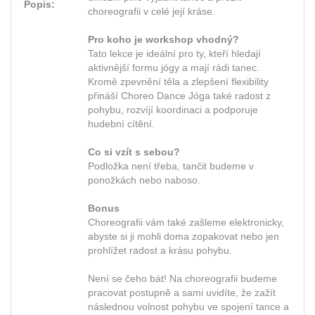
Popis:
choreografii v celé její kráse.
Pro koho je workshop vhodný?
Tato lekce je ideální pro ty, kteří hledají
aktivnější formu jógy a mají rádi tanec.
Kromě zpevnění těla a zlepšení flexibility
přináší Choreo Dance Jóga také radost z
pohybu, rozvíjí koordinaci a podporuje
hudební cítění.
Co si vzít s sebou?
Podložka není třeba, tančit budeme v
ponožkách nebo naboso.
Bonus
Choreografii vám také zašleme elektronicky,
abyste si ji mohli doma zopakovat nebo jen
prohlížet radost a krásu pohybu.
Není se čeho bát! Na choreografii budeme
pracovat postupně a sami uvidíte, že zažít
následnou volnost pohybu ve spojení tance a