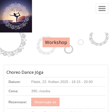
Toggl
naviga
Workshop
Choreo Dance Jóga
Datum:
Pátek, 23. Květen 2025 -
18:15
-
20:00
Cena:
390,-/osoba
Rezervace:
Rezervujte se