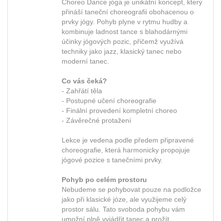
Choreo Dance jóga je unikátní koncept, který
přináší taneční choreografii obohacenou o
prvky jógy. Pohyb plyne v rytmu hudby a
kombinuje ladnost tance s blahodárnými
účinky jógových pozic, přičemž využívá
techniky jako jazz, klasický tanec nebo
moderní tanec.
Co vás čeká?
- Zahřátí těla
- Postupné učení choreografie
- Finální provedení kompletní choreo
- Závěrečné protažení
Lekce je vedena podle předem připravené
choreografie, která harmonicky propojuje
jógové pozice s tanečními prvky.
Pohyb po celém prostoru
Nebudeme se pohybovat pouze na podložce
jako při klasické józe, ale využijeme celý
prostor sálu. Tato svoboda pohybu vám
umožní plně vyjádřit tanec a prožít