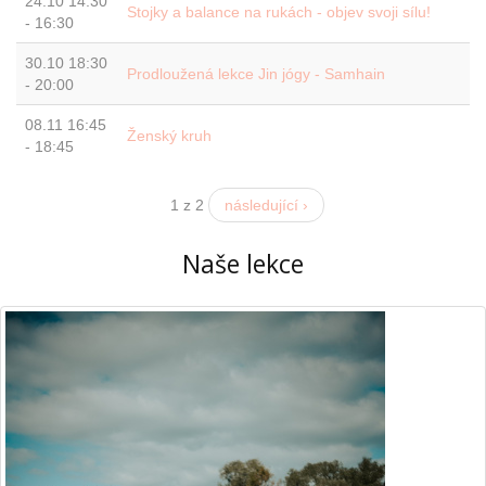
24.10
14:30
Stojky a balance na rukách - objev svoji sílu!
-
16:30
30.10
18:30
Prodloužená lekce Jin jógy - Samhain
-
20:00
08.11
16:45
Ženský kruh
-
18:45
1 z 2
následující ›
Naše lekce