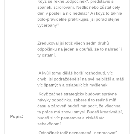
Když se řekne „odpočinek“, představíš si
spánek, scrollování, Netflix nebo zůstat celý
den v posteli a nic nedělat? A i když to takhle
polo-pravidelně praktikuješ, jsi pořád stejně
vyčerpaný?
Zredukoval jsi totiž všech sedm druhů
odpočinku na jeden a doufáš, že to nahradí i
ty ostatní.
A kvůli tomu děláš horší rozhodnutí, víc
chyb, jsi podrážděnější na své nejbližší a máš
víc špatných a oslabujících myšlenek.
Když začneš strategicky budovat správné
návyky odpočinku, zabere ti to reálně míň
času a zároveň budeš mít pocit, že všechna
ta práce má znovu smysl. Budeš kreativnější,
Popis:
budeš si víc pamatovat a získáš víc
sebevědomí.
Odpočinek totiž neznamená „nepracovat“,