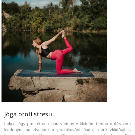
Jóga proti stresu
Lekce jógy proti stresu jsou vedeny v klidném tempu s důrazem
kladeným na dýchaní a praktikování ásan, které zklidňují a