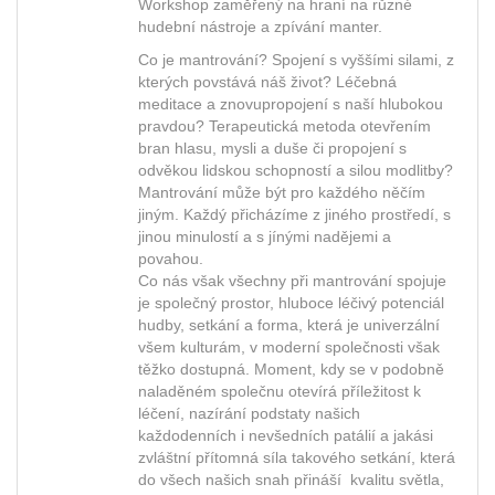
Workshop zaměřený na hraní na různé
hudební nástroje a zpívání manter.
Co je mantrování? Spojení s vyššími silami, z
kterých povstává náš život? Léčebná
meditace a znovupropojení s naší hlubokou
pravdou? Terapeutická metoda otevřením
bran hlasu, mysli a duše či propojení s
odvěkou lidskou schopností a silou modlitby?
Mantrování může být pro každého něčím
jiným. Každý přicházíme z jiného prostředí, s
jinou minulostí a s jínými nadějemi a
povahou.
Co nás však všechny při mantrování spojuje
je společný prostor, hluboce léčivý potenciál
hudby, setkání a forma, která je univerzální
všem kulturám, v moderní společnosti však
těžko dostupná. Moment, kdy se v podobně
naladěném společnu otevírá příležitost k
léčení, nazírání podstaty našich
každodenních i nevšedních patálií a jakási
zvláštní přítomná síla takového setkání, která
do všech našich snah přináší kvalitu světla,