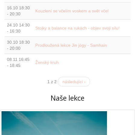
16.10
18:30
Kouzlení se včelím voskem a svět včel
-
20:30
24.10
14:30
Stojky a balance na rukách - objev svoji sílu!
-
16:30
30.10
18:30
Prodloužená lekce Jin jógy - Samhain
-
20:00
08.11
16:45
Ženský kruh
-
18:45
1 z 2
následující ›
Naše lekce