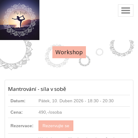
Toggl
naviga
Workshop
Mantrování - síla v sobě
Datum:
Pátek, 10. Duben 2026 -
18:30
-
20:30
Cena:
490,-/osoba
Rezervace:
Rezervujte se