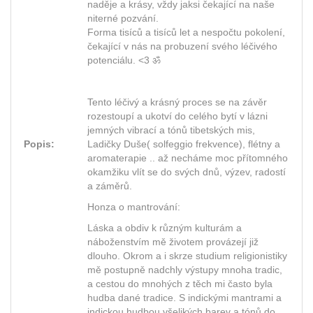
naděje a krásy, vždy jaksi čekající na naše
niterné pozvání.
Forma tisíců a tisíců let a nespočtu pokolení,
čekající v nás na probuzení svého léčivého
potenciálu. <3 ॐ
Tento léčivý a krásný proces se na závěr
rozestoupí a ukotví do celého bytí v lázni
jemných vibrací a tónů tibetských mis,
Popis:
Ladičky Duše( solfeggio frekvence), flétny a
aromaterapie .. až necháme moc přítomného
okamžiku vlít se do svých dnů, výzev, radostí
a záměrů.
Honza o mantrování:
Láska a obdiv k různým kulturám a
náboženstvím mě životem provázejí již
dlouho. Okrom a i skrze studium religionistiky
mě postupně nadchly výstupy mnoha tradic,
a cestou do mnohých z těch mi často byla
hudba dané tradice. S indickými mantrami a
indickou hudbou všelikých barev a tónů do