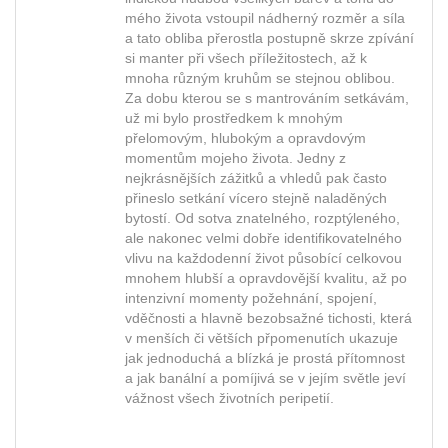
mého života vstoupil nádherný rozměr a síla
a tato obliba přerostla postupně skrze zpívání
si manter při všech příležitostech, až k
mnoha různým kruhům se stejnou oblibou.
Za dobu kterou se s mantrováním setkávám,
už mi bylo prostředkem k mnohým
přelomovým, hlubokým a opravdovým
momentům mojeho života. Jedny z
nejkrásnějších zážitků a vhledů pak často
přineslo setkání vícero stejně naladěných
bytostí. Od sotva znatelného, rozptýleného,
ale nakonec velmi dobře identifikovatelného
vlivu na každodenní život působící celkovou
mnohem hlubší a opravdovější kvalitu, až po
intenzivní momenty požehnání, spojení,
vděčnosti a hlavně bezobsažné tichosti, která
v menších či větších přpomenutích ukazuje
jak jednoduchá a blízká je prostá přítomnost
a jak banální a pomíjivá se v jejím světle jeví
vážnost všech životních peripetií.